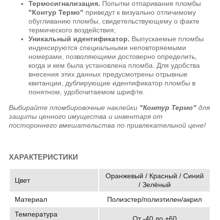
Термосигнализация.
Попытки отпаривания пломбы
"Контур Термо"
приведут к визуально отличимому
обугливанию пломбы, свидетельствующему о факте
термического воздействия;
Уникальный идентификатор.
Выпускаемые пломбы
индексируются специальными неповторяемыми
номерами, позволяющими достоверно определить,
когда и кем была установлена пломба. Для удобства
внесения этих данных предусмотрены отрывные
квитанции, дублирующие идентификатор пломбы в
понятном, удобочитаемом шрифте.
Выбирайте пломбировочные наклейки
"Контур Термо"
для
защиты ценного имущества и инвентаря от
постороннего вмешательства по привлекательной цене!
ХАРАКТЕРИСТИКИ
Оранжевый / Красный / Синий
Цвет
/ Зелёный
Материал
Полиэстер/полиэтилен/акрил
Температура
От -40 до +60