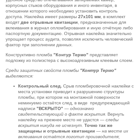
корпусных стыков оборудования и иного инвентаря, в
отношении которого необходимо установить контроль
доступа. Наклейка имеет размеры
27x101 мм
, в комплект
входят
две отрывные квитанции
, предназначенные для
вклеивания в журнал опломбирования и иную отчётную либо
паспортную документацию. Отрывная наклейка значительно
упрощает процесс аудита, позволяя исключить человеческий
фактор при заполнении данных.
Конструктивно пломба
"Контур Термо"
представляет
подложку из полиэстера с высокоадгезивным клеевым слоем.
Среди защитных свойств пломбы
"Контур Термо"
выделяются:
Контрольный след.
Срыв пломбировочной наклейки с
места установки приводит к разрушению структуры
пломбы, при котором на монтажной поверхности
неминуемо остаётся след, в виде предупреждающей
надписи
"ВСКРЫТО"
—
однозначно
свидетельствующий о факте вскрытия
. Вернуть
наклейку на прежнее место не удастся —
следы
вскрытия никуда не исчезнут.
Точно так же
защищены и отрывные квитанции
—
на месте их
вклеивания остаётся логотип производителя
;