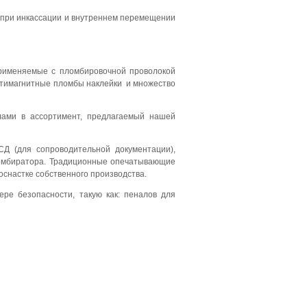
м при инкассации и внутреннем перемещении
применяемые с пломбировочной проволокой
антимагнитные пломбы наклейки и множество
лами в ассортимент, предлагаемый нашей
Д (для сопроводительной документации),
ломбиратора. Традиционные опечатывающие
оснастке собственного производства.
е безопасности, такую как: пеналов для