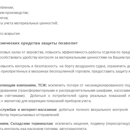
еблении;
ем производстве;
ктов;
ты учета материальных ценностей;
го вскрытия.
нических средства защиты позволит
орговых залах от воровства, повысить эффективность работы отделов по пр
способствовать удобству контроля за материальными ценностями на Вашем п
повысить контроль и безопасность на борту воздушного судна, ограничить д
ров приобретённых в магазинах беспошлинной торговли, предоставить защи
авляющим компаниям, ТСЖ:
исключить потери от несанкционированного под
рудованием (трансформаторными и распределительными шкафами, насосами
ми счётчиками). Добиться о потребителей сдачу реальных показаний п
.ч. магнитов) для коррекции показаний приборов учета.
 службам и интернет-магазинам
: добиться полного визуального контрол
аботку пересылаемых огтправлений.
аниям. Складским терминалам
: исключить хищения, подмену (пересортицу
ть контроль над расходом топлива автотранспорта.