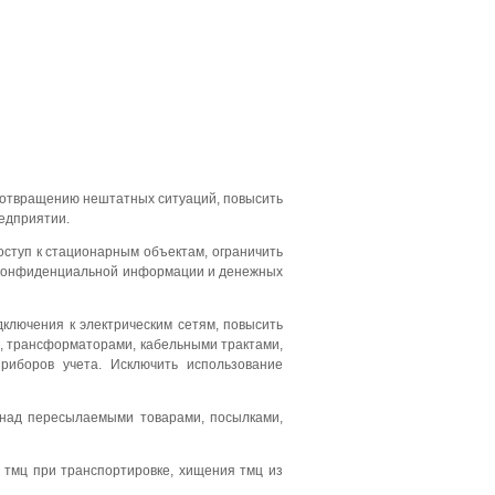
едотвращению нештатных ситуаций, повысить
редприятии.
оступ к стационарным объектам, ограничить
ту конфиденциальной информации и денежных
ключения к электрическим сетям, повысить
, трансформаторами, кабельными трактами,
риборов учета. Исключить использование
я над пересылаемыми товарами, посылками,
) тмц при транспортировке, хищения тмц из