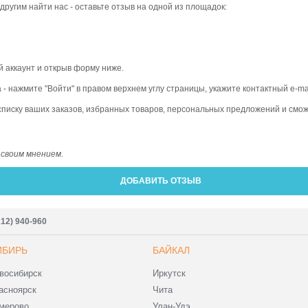
другим найти нас - оставьте отзыв на одной из площадок:
й аккаунт и открыв форму ниже.
та - нажмите "Войти" в правом верхнем углу страницы, укажите контактный e-ma
 списку ваших заказов, избранных товаров, персональных предложений и смо
 своим мнением.
ДОБАВИТЬ ОТЗЫВ
212) 940-960
ИБИРЬ
БАЙКАЛ
восибирск
Иркутск
асноярск
Чита
мерово
Улан-Удэ