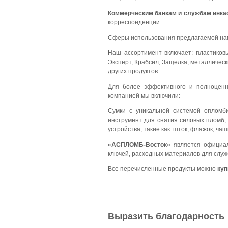
Коммерческим банкам и службам инка
корреспонденции.
Сферы использования предлагаемой нам
Наш ассортимент включает: пластиков
Эксперт, Крабсил, Защелка; металличес
других продуктов.
Для более эффективного и полноценн
компанией мы включили:
Сумки с уникальной системой опломб
инструмент для снятия силовых пломб
устройства, такие как: шток, флажок, ч
«
АСПЛОМБ
-Восток»
является официал
ключей, расходных материалов для служ
Все перечисленные продукты можно
куп
Выразить благодарность