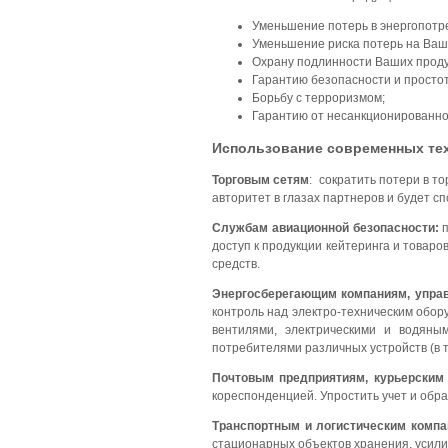
Уменьшение потерь в энергопотр
Уменьшение риска потерь на Ваш
Охрану подлинности Ваших проду
Гарантию безопасности и просто
Борьбу с терроризмом;
Гарантию от несанкционированно
Использование современных тех
Торговым сетям
: сократить потери в т
авторитет в глазах партнеров и будет 
Службам авиационной безопасности:
доступ к продукции кейтеринга и това
средств.
Энергосберегающим компаниям, упр
контроль над электро-техническим обо
вентилями, электрическими и водяны
потребителями различных устройств (в т
Почтовым предприятиям, курьерским
кореспонденцией. Упростить учет и обр
Транспортным и логистическим комп
стационарных объектов хранения, усили