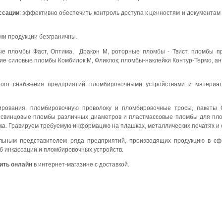
ссации
: эффективно обеспечить контроль доступа к ценностям и документа
и продукции безграничны.
ые пломбы Фаст, Оптима, Дракон М, роторные пломбы - Твист, пломбы 
кие силовые пломбы Комбилок М, Фликлок; пломбы-наклейки Контур-Термо, 
ого снабжения предприятий пломбировочными устройствами и материа
ирования, пломбировочную проволоку и пломбировочные тросы, пакеты С
, свинцовые пломбы различных диаметров и пластмассовые пломбы для п
ашка. Гравируем требуемую информацию на плашках, металлических печатях и 
ьным представителем ряда предприятий, производящих продукцию в сфер
б инкассации и пломбировочных устройств.
ить онлайн
в интернет-магазине с доставкой.