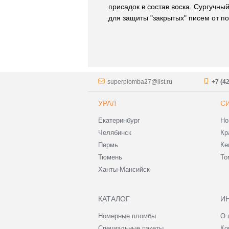
присадок в состав воска. Сургучный
для защиты "закрытых" писем от п
superplomba27@list.ru
+7 (4
УРАЛ
С
Екатеринбург
Но
Челябинск
Кр
Пермь
Ке
Тюмень
То
Ханты-Мансийск
КАТАЛОГ
И
Номерные пломбы
О 
Специальные пакеты
Ко