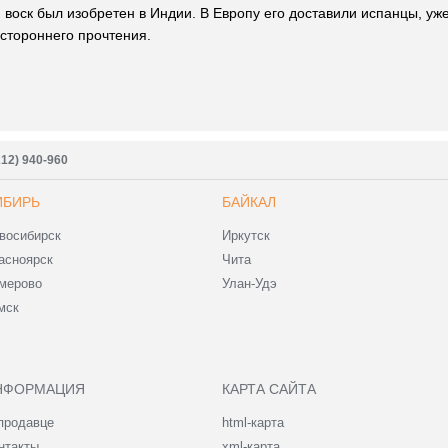
 воск был изобретен в Индии. В Европу его доставили испанцы, уже
остороннего прочтения.
212) 940-960
ИБИРЬ
БАЙКАЛ
восибирск
Иркутск
асноярск
Чита
мерово
Улан-Удэ
мск
НФОРМАЦИЯ
КАРТА САЙТА
продавце
html-карта
нтакты
xml-карта