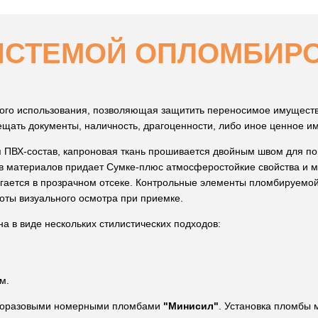
СИСТЕМОЙ ОПЛОМБИР
вого использования, позволяющая защитить переносимое имуществ
ещать документы, наличность, драгоценности, либо иное ценное и
 ПВХ-состав, капроновая ткань прошивается двойным швом для п
в материалов придает Сумке-плюс атмосферостойкие свойства и м
гается в прозрачном отсеке. Контрольные элементы пломбируемо
оты визуального осмотра при приемке.
а в виде нескольких стилистических подходов:
м.
дноразовыми номерными пломбами
"Минисил"
. Установка пломбы