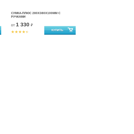
СУМКА-ПЛЮС 280Х380Х100ММ С
РУЧКАМИ
1 330
от
₽