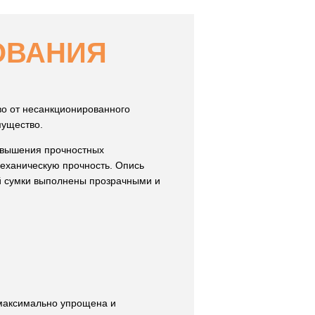
ОВАНИЯ
о от несанкционированного
мущество.
овышения прочностных
еханическую прочность. Опись
й сумки выполнены прозрачными и
 максимально упрощена и