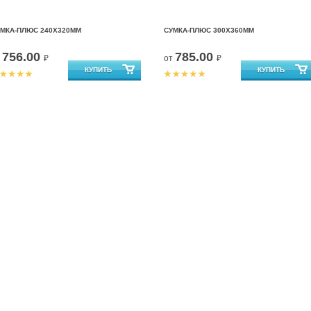
МКА-ПЛЮС 240Х320ММ
СУМКА-ПЛЮС 300Х360ММ
756.00
785.00
т
₽
от
₽