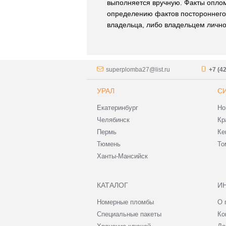
выполняется вручную. Факты оплом
определению фактов постороннего 
владельца, либо владельцем лично
superplomba27@list.ru
+7 (4
УРАЛ
С
Екатеринбург
Но
Челябинск
Кр
Пермь
Ке
Тюмень
То
Ханты-Мансийск
КАТАЛОГ
И
Номерные пломбы
О 
Специальные пакеты
Ко