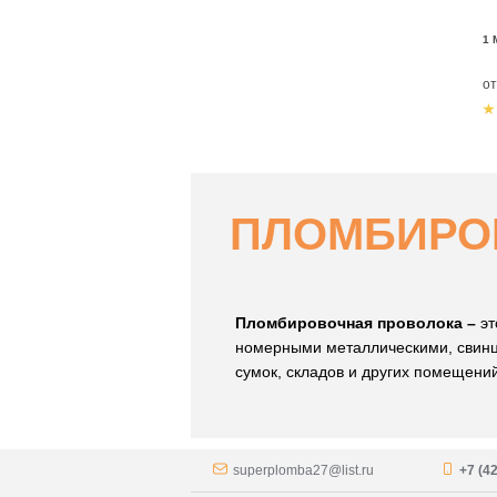
1 
о
ПЛОМБИРО
Пломбировочная проволока –
эт
номерными металлическими, свинц
сумок, складов и других помещений
superplomba27@list.ru
+7 (4