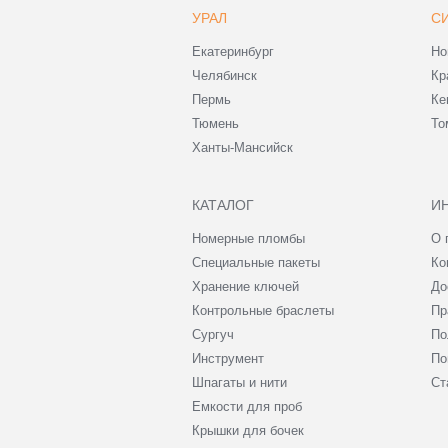
УРАЛ
С
Екатеринбург
Но
Челябинск
Кр
Пермь
Ке
Тюмень
То
Ханты-Мансийск
КАТАЛОГ
И
Номерные пломбы
О 
Специальные пакеты
Ко
Хранение ключей
До
Контрольные браслеты
Пр
Сургуч
По
Инструмент
По
Шпагаты и нити
Ст
Емкости для проб
Крышки для бочек