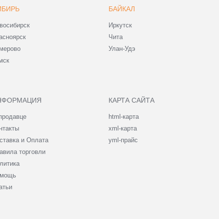
ИБИРЬ
БАЙКАЛ
восибирск
Иркутск
асноярск
Чита
мерово
Улан-Удэ
мск
НФОРМАЦИЯ
КАРТА САЙТА
продавце
html-карта
нтакты
xml-карта
ставка и Оплата
yml-прайс
авила торговли
литика
мощь
атьи