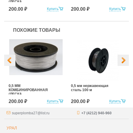
(ЛЕСКА
+НЕРЖАВЕЮЩАЯ
200.00 ₽
200.00 ₽
Купить
Купить
СТАЛЬ) 100 м
ПОХОЖИЕ ТОВАРЫ
0,5 ММ
0,5 мм нержавеющая
КОМБИНИРОВАННАЯ
сталь 100 м
(ЛЕСКА
+НЕРЖАВЕЮЩАЯ
200.00 ₽
200.00 ₽
Купить
Купить
СТАЛЬ) 100 м
superplomba27@list.ru
+7 (4212) 940-960
УРАЛ