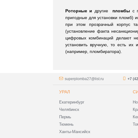
Роторные и
другие
пломбы
с 
пригодные для установки пломб) 
при этом прозрачный корпус та
(установление факта несанкциони
цифровых комбинаций делают н
установить вручную, то есть их 
(например, пломбиратора).
superplomba27@list.ru
+7 (4
УРАЛ
С
Екатеринбург
Но
Челябинск
Кр
Пермь
Ке
Тюмень
То
Ханты-Мансийск