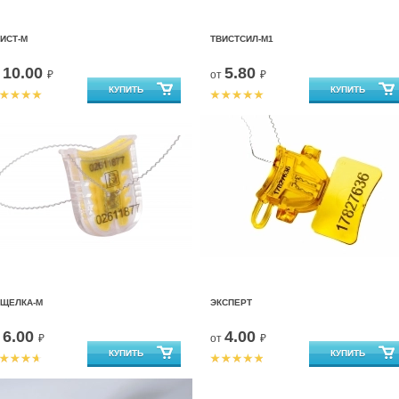
ИСТ-М
ТВИСТСИЛ-М1
10.00
5.80
т
₽
от
₽
АЩЕЛКА-М
ЭКСПЕРТ
6.00
4.00
т
₽
от
₽