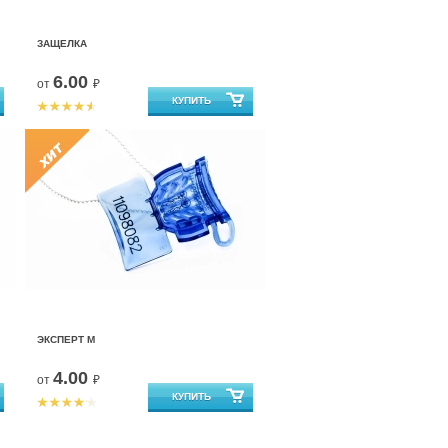
ЗАЩЕЛКА
6.00
от
₽
ЭКСПЕРТ М
4.00
от
₽