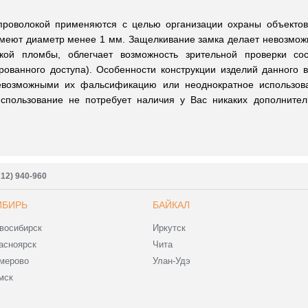
проволокой применяются с целью организации охраны объектов,
имеют диаметр менее 1 мм. Защелкивание замка делает невозмож
кой пломбы, облегчает возможность зрительной проверки со
рованного доступа). Особенности конструкции изделий данного 
евозможными их фальсификацию или неоднократное использов
использование не потребует наличия у Вас никаких дополните
212) 940-960
ИБИРЬ
БАЙКАЛ
восибирск
Иркутск
асноярск
Чита
мерово
Улан-Удэ
мск