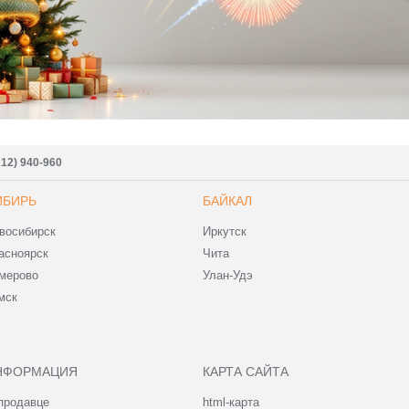
212) 940-960
ИБИРЬ
БАЙКАЛ
восибирск
Иркутск
асноярск
Чита
мерово
Улан-Удэ
мск
НФОРМАЦИЯ
КАРТА САЙТА
продавце
html-карта