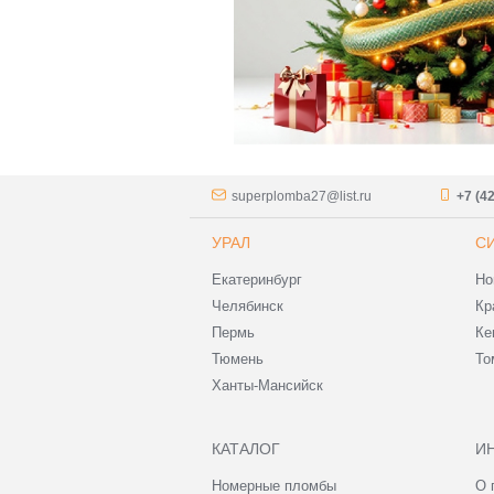
superplomba27@list.ru
+7 (4
УРАЛ
С
Екатеринбург
Но
Челябинск
Кр
Пермь
Ке
Тюмень
То
Ханты-Мансийск
КАТАЛОГ
И
Номерные пломбы
О 