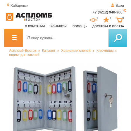
Хабаровск
Вход
+7 (4212) 940-960
За
0
0
0
о
О КОМПАНИИ
КОНТАКТЫ
ПОМОЩЬ
ДОСТАВКА И ОПЛАТА
зв
Аспломб-Восток
Каталог
Хранение ключей
Ключницы и
ящики для ключей