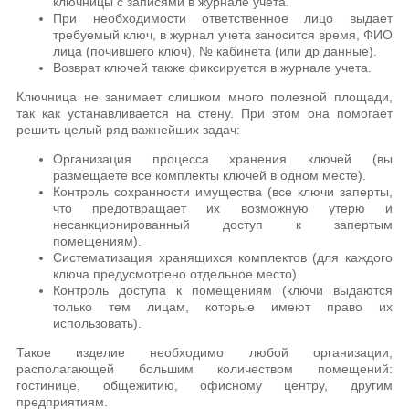
ключницы с записями в журнале учета.
При необходимости ответственное лицо выдает
требуемый ключ, в журнал учета заносится время, ФИО
лица (почившего ключ), № кабинета (или др данные).
Возврат ключей также фиксируется в журнале учета.
Ключница не занимает слишком много полезной площади,
так как устанавливается на стену. При этом она помогает
решить целый ряд важнейших задач:
Организация процесса хранения ключей (вы
размещаете все комплекты ключей в одном месте).
Контроль сохранности имущества (все ключи заперты,
что предотвращает их возможную утерю и
несанкционированный доступ к запертым
помещениям).
Систематизация хранящихся комплектов (для каждого
ключа предусмотрено отдельное место).
Контроль доступа к помещениям (ключи выдаются
только тем лицам, которые имеют право их
использовать).
Такое изделие необходимо любой организации,
располагающей большим количеством помещений:
гостинице, общежитию, офисному центру, другим
предприятиям.