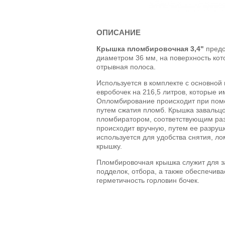
ОПИСАНИЕ
Крышка пломбировочная 3,4"
предс
диаметром 36 мм, на поверхность ко
отрывная полоса.
Используется в комплекте с основно
евробочек на 216,5 литров, которые и
Опломбирование происходит при пом
путем сжатия пломб. Крышка завальц
пломбиратором, соответствующим ра
происходит вручную, путем ее разру
используется для удобства снятия, ло
крышку.
Пломбировочная крышка служит для з
подделок, отбора, а также обеспечив
герметичность горловин бочек.