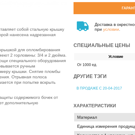
ГАРАН
Доставка в окрестн
при
условии
.
тавляет собой стальную крышку
торой нанесена надрезанная
СПЕЦИАЛЬНЫЕ ЦЕНЫ
й крышкой для опломбирования
меют 2 горловины: 3/4 и 2 дюйма.
Условие
ощи специального оборудования
От 1000 ед.
овывается ручным
змеру крышки. Снятие пломбы
ДРУГИЕ ТЭГИ
шения. Отрывная полоса
мается при попытке вскрыть
В ПРОДАЖЕ С 20-04-2017
ащиты содержимого бочек от
ает дополнительную
ХАРАКТЕРИСТИКИ
Материал
Единица измерения продукц