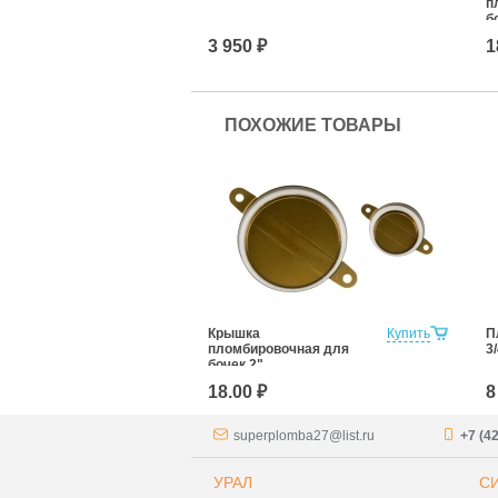
п
б
3 950 ₽
1
ПОХОЖИЕ ТОВАРЫ
Крышка
Купить
П
пломбировочная для
3
бочек 2"
18.00 ₽
8
superplomba27@list.ru
+7 (4
УРАЛ
С