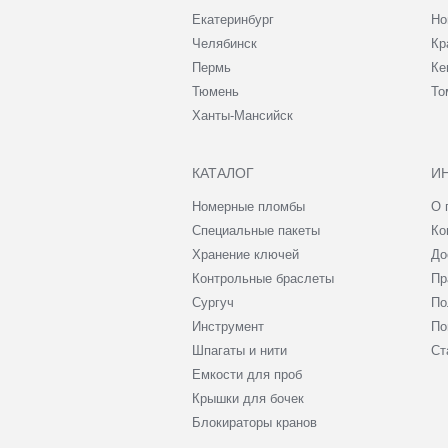
Екатеринбург
Но
Челябинск
Кр
Пермь
Ке
Тюмень
То
Ханты-Мансийск
КАТАЛОГ
И
Номерные пломбы
О 
Специальные пакеты
Ко
Хранение ключей
До
Контрольные браслеты
Пр
Сургуч
По
Инструмент
По
Шпагаты и нити
Ст
Емкости для проб
Крышки для бочек
Блокираторы кранов