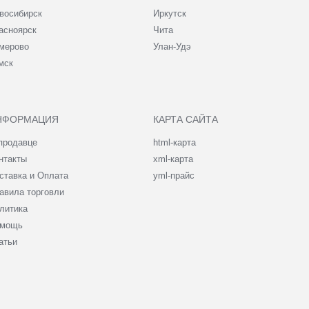
восибирск
Иркутск
асноярск
Чита
мерово
Улан-Удэ
мск
НФОРМАЦИЯ
КАРТА САЙТА
продавце
html-карта
нтакты
xml-карта
ставка и Оплата
yml-прайс
авила торговли
литика
мощь
атьи