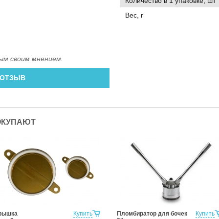
Количество в 1 упаковке, шт
Вес, г
ым своим мнением.
 ОТЗЫВ
ОКУПАЮТ
рышка
Купить
Пломбиратор для бочек
Купить