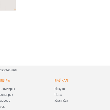
212) 940-960
ИБИРЬ
БАЙКАЛ
восибирск
Иркутск
асноярск
Чита
мерово
Улан-Удэ
мск