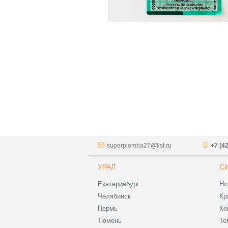
superplomba27@list.ru
+7 (4
УРАЛ
С
Екатеринбург
Но
Челябинск
Кр
Пермь
Ке
Тюмень
То