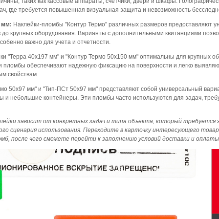
ичины, таких как кассовые аппараты, счетчики, двери и шкафы. Голографич
ч, где требуется повышенная визуальная защита и невозможность бесследно
 мм:
Наклейки-пломбы "Контур Термо" различных размеров предоставляют 
в до крупных оборудования. Варианты с дополнительными квитанциями поз
собенно важно для учета и отчетности.
и "Терра 40х197 мм" и "Контур Термо 50х150 мм" оптимальны для крупных об
и пломбы обеспечивают надежную фиксацию на поверхности и легко выявляю
ым свойствам.
мо 50х97 мм" и "Тип-ПСт 50х97 мм" представляют собой универсальный вари
ры и небольшие контейнеры. Эти пломбы часто используются для задач, тре
лейки зависит от конкретных задач и типа объекта, который требуетс
ого сценария использования. Переходите в карточку интересующего товар
мб, после чего сможете перейти к заполнению условий доставки и оплаты 