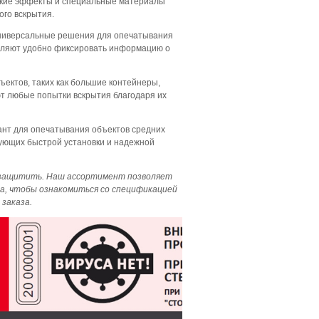
еские эффекты и специальные материалы
го вскрытия.
универсальные решения для опечатывания
воляют удобно фиксировать информацию о
ъектов, таких как большие контейнеры,
т любые попытки вскрытия благодаря их
ант для опечатывания объектов средних
бующих быстрой установки и надежной
я защитить. Наш ассортимент позволяет
а, чтобы ознакомиться со спецификацией
заказа.