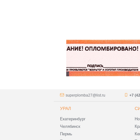
superplomba27@list.ru
+7 (4
УРАЛ
С
Екатеринбург
Но
Челябинск
Кр
Пермь
Ке