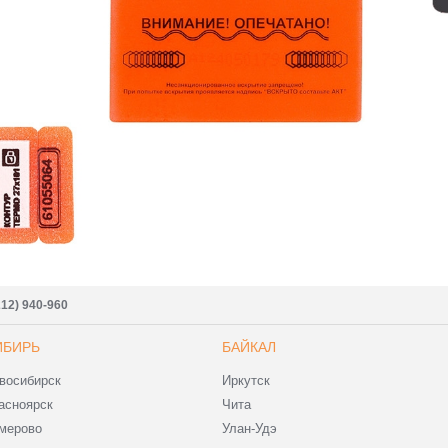
212) 940-960
ИБИРЬ
БАЙКАЛ
восибирск
Иркутск
асноярск
Чита
мерово
Улан-Удэ