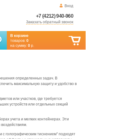
Вход
+7 (4212) 940-960
Заказать обратный звонок
В корзине
товаров:
0
на сумму:
0
р.
решения определенных задач. В
спечить максимальную защиту и удобство в
дметов или участков, где требуется
ьших устройств или отдельных секций
орах учета и мелких контейнерах. Эти
 воздействиям.
м с голографическим тиснением" подходят