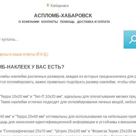
Хабаровск
АСПЛОМБ-ХАБАРОВСК
О КОМПАНИИ
КОНТАКТЫ
ПОМОЩЬ
ДОСТАВКА И ОПЛАТА
осы и наши ответы (F.A.Q.)
МБ-НАКЛЕЕК У ВАС ЕСТЬ?
омбы-наклейки различных размеров, каждая из которых предназначена для 
ется опломбировать, важно правильно подобрать размер наклейки, чтобы обе
"Терра 10х20 мм" и "Тип-П 10х20 мм", идеальны для опечатывания мелких пре
Такие наклейки отлично подходят для опломбирования личных вещей, небол
0 мм" и "Терра 20х40 мм" оптимальны для использования на небольших приб
адь для нанесения идентификационной информации и устойчивы к внешним
 "Голографическая 25х70 мм", "Штрих 25х100 мм" и "Фоамтак Термо 25х100 м