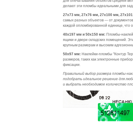
для опечатывания объектов средней вел
делают эти пломбы идеальными для зада
27х73 мм, 27х76 мм, 27х100 мм, 27х101
самых разных объектов — от документо
каждой опломбированной единице, что о
40х197 мм и 50х150 мм:
Пломбы-наклейк
ящики и двери складских помещений. Эт
крупным размерам и высоким адгезионн
50х97 мм:
Наклейки-пломбы "Контур Тер
размеров, таких как электронные прибо
фиксации.
Правильный выбор размера пломбы-нак
подобрать идеальное решение для люб
и выбрать необходимое количество пло