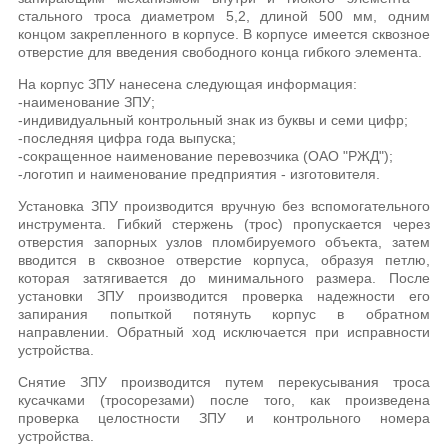
стального троса диаметром 5,2, длиной 500 мм, одним
концом закрепленного в корпусе. В корпусе имеется сквозное
отверстие для введения свободного конца гибкого элемента.
На корпус ЗПУ нанесена следующая информация:
-наименование ЗПУ;
-индивидуальный контрольный знак из буквы и семи цифр;
-последняя цифра года выпуска;
-сокращенное наименование перевозчика (ОАО "РЖД");
-логотип и наименование предприятия - изготовителя.
Установка ЗПУ производится вручную без вспомогательного
инструмента. Гибкий стержень (трос) пропускается через
отверстия запорных узлов пломбируемого объекта, затем
вводится в сквозное отверстие корпуса, образуя петлю,
которая затягивается до минимального размера. После
установки ЗПУ производится проверка надежности его
запирания попыткой потянуть корпус в обратном
направлении. Обратный ход исключается при исправности
устройства.
Снятие ЗПУ производится путем перекусывания троса
кусачками (тросорезами) после того, как произведена
проверка целостности ЗПУ и контрольного номера
устройства.