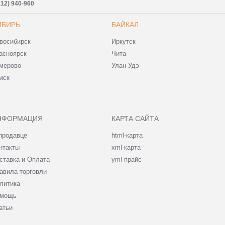
212) 940-960
ИБИРЬ
БАЙКАЛ
восибирск
Иркутск
асноярск
Чита
мерово
Улан-Удэ
мск
НФОРМАЦИЯ
КАРТА САЙТА
продавце
html-карта
нтакты
xml-карта
ставка и Оплата
yml-прайс
авила торговли
литика
мощь
атьи