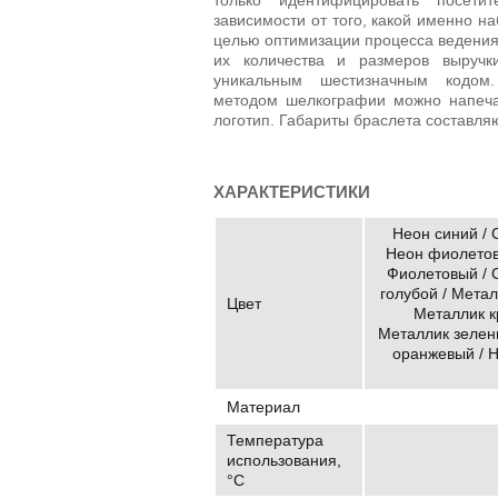
зависимости от того, какой именно н
целью оптимизации процесса ведения 
их количества и размеров выручк
уникальным шестизначным кодом
методом шелкографии можно напеча
логотип. Габариты браслета составляю
ХАРАКТЕРИСТИКИ
Неон синий / 
Неон фиолетов
Фиолетовый / 
голубой / Метал
Цвет
Металлик к
Металлик зелены
оранжевый / Н
Материал
Температура
использования,
°C