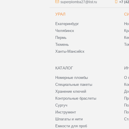
superplomba27@list.ru
+7 (4
УРАЛ
С
Екатеринбург
Но
Челябинск
Кр
Пермь
Ке
Тюмень
То
Ханты-Мансийск
КАТАЛОГ
И
Номерные пломбы
О 
Специальные пакеты
Ко
Хранение ключей
До
Контрольные браслеты
Пр
Сургуч
По
Инструмент
По
Шпагаты и нити
Ст
Емкости для проб