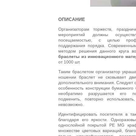
ОПИСАНИЕ
Организаторам торжеств, празднич
мероприятий должны осущест
посещаемостью, с целью проф
поддержания порядка. Современны
методом решения данного круга в
браслеты из инновационного мате
от 1000 шт.
Таким браслетом организатор украша
ношении браслет не сковывает дви
дополнительного внимания. Следует 
особенность конструкции бумажного 
необратимо разрушается его по
подменить, повторно использовать
невозможно.
Идентифицировать посетителя в так
благодаря его яркости. Одноразовы
однослойной покрытой РЕ MG краф
множестве цветовых вариаций, благ
только идентифицировать посет