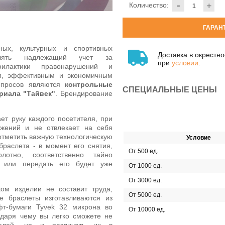
-
Количество:
+
ГАРАН
ных, культурных и спортивных
Доставка в окрестн
влять надлежащий учет за
при
условии
.
илактики правонарушений и
м, эффективным и экономичным
опросов являются
контрольные
СПЕЦИАЛЬНЫЕ ЦЕНЫ
риала "Тайвек"
. Брендирование
ет руку каждого посетителя, при
жений и не отвлекает на себя
отметить важную технологическую
Условие
браслета - в момент его снятия,
От 500 ед.
лотно, соответственно тайно
, или передать его будет уже
От 1000 ед.
От 3000 ед.
ом изделии не составит труда,
От 5000 ед.
е браслеты изготавливаются из
т-бумаги Tyvek 32 микрона во
От 10000 ед.
одаря чему вы легко сможете не
ителей, но и различать их в