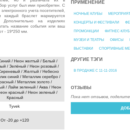
ПРИМЕНЕНИЕ
абор услуг был ими приобретен. С
электронного учета посетителей,
НОЧНЫЕ КЛУБЫ
МЕРОПРИЯ
и каждый браслет маркируется
. Дополнительно на изделиях
КОНЦЕРТЫ И ФЕСТИВАЛИ
ФЕ
тать название события или ваш
ПРОМОАКЦИИ
ФИТНЕС-КЛУ
т - 19*250 мм.
МУЗЕИ И ТЕАТРЫ
ОФИСЫ
ВЫСТАВКИ
СПОРТИВНЫЕ М
ДРУГИЕ ТЭГИ
Синий / Неон желтый / Белый /
ый / Зелёный / Неон розовый /
В ПРОДАЖЕ С 11-11-2016
Сиреневый / Желтый / Небесно
лик синий / Металлик серебро /
расный / Металлик золото /
й / Лайм зеленый / Аква / Неон
ОТЗЫВЫ
еон красный / Неон зеленый /
Пока нет отзывов, поделите
Красный
Tyvek
ДОБ
От -20 до +120