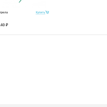
трела
Купить
.40 ₽