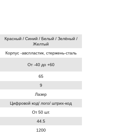
Красный / Синий / Белый / Зелёный /
Желтый
Корпус -авспластик, стержень-сталь
От -40 до +60
65
9
Лазер
Цифровой код/ лого/ штрих-код
От 50 шт.
44.5
1200