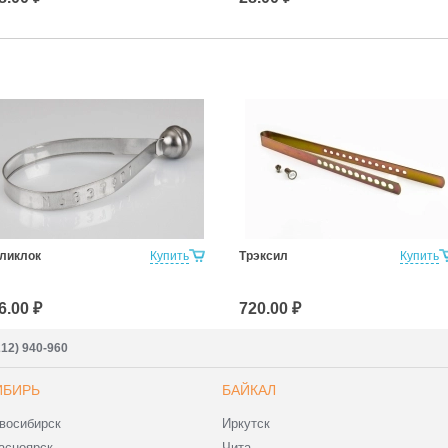
ликлок
Купить
Трэксил
Купить
6.00 ₽
720.00 ₽
212) 940-960
ИБИРЬ
БАЙКАЛ
восибирск
Иркутск
асноярск
Чита