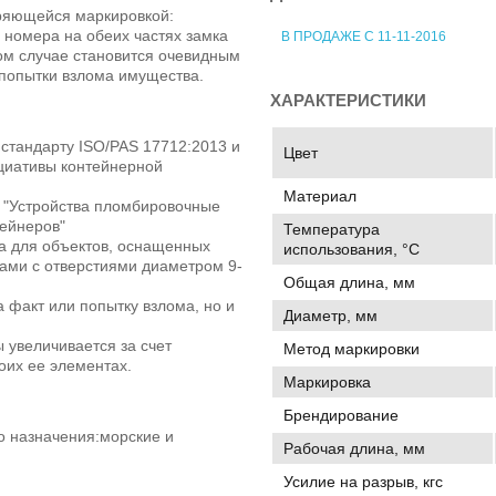
ряющейся маркировкой:
 номера на обеих частях замка
В ПРОДАЖЕ С 11-11-2016
ом случае становится очевидным
 попытки взлома имущества.
ХАРАКТЕРИСТИКИ
стандарту ISO/PAS 17712:2013 и
Цвет
циативы контейнерной
Материал
 "Устройства пломбировочные
тейнеров"
Температура
а для объектов, оснащенных
использования, °C
ми с отверстиями диаметром 9-
Общая длина, мм
а факт или попытку взлома, но и
Диаметр, мм
 увеличивается за счет
Метод маркировки
оих ее элементах.
Маркировка
Брендирование
о назначения:морские и
Рабочая длина, мм
Усилие на разрыв, кгс