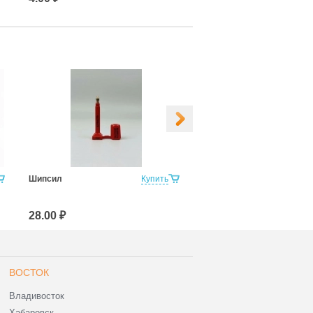
Шипсил
Купить
Контейнер Сил-М
28.00 ₽
78.00 ₽
ВОСТОК
Владивосток
Хабаровск