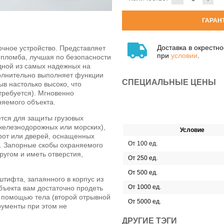
ГАРАН
Доставка в окрестн
чное устройство. Представляет
при
условии
.
а пломба, лучшая по безопасности
одной из самых надежных на
олнительно выполняет функции
СПЕЦИАЛЬНЫЕ ЦЕНЫ
в настолько высоко, что
требуется). Мгновенно
няемого объекта.
тся для защиты грузовых
железнодорожных или морских),
Условие
рот или дверей, оснащенных
От 100 ед.
. Запорные скобы охраняемого
ругом и иметь отверстия,
От 250 ед.
От 500 ед.
штифта, запаянного в корпус из
От 1000 ед.
бъекта вам достаточно продеть
с помощью тела (второй отрывной
От 5000 ед.
рументы при этом не
ДРУГИЕ ТЭГИ