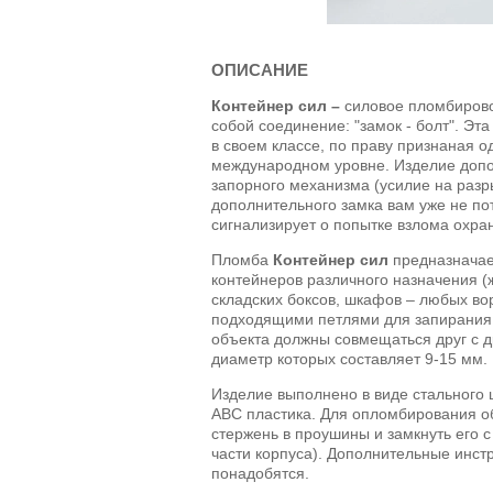
ОПИСАНИЕ
Контейнер сил –
силовое пломбирово
собой соединение: "замок - болт". Эт
в своем классе, по праву признаная 
международном уровне. Изделие доп
запорного механизма (усилие на разры
дополнительного замка вам уже не по
сигнализирует о попытке взлома охра
Пломба
Контейнер сил
предназначае
контейнеров различного назначения (
складских боксов, шкафов – любых во
подходящими петлями для запирания
объекта должны совмещаться друг с д
диаметр которых составляет 9-15 мм.
Изделие выполнено в виде стального 
АВС пластика. Для опломбирования о
стержень в проушины и замкнуть его 
части корпуса). Дополнительные инст
понадобятся.