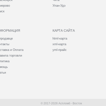
мерово
Улан-Удэ
мск
НФОРМАЦИЯ
КАРТА САЙТА
продавце
html-карта
нтакты
xml-карта
ставка и Оплата
yml-прайс
авила торговли
литика
мощь
атьи
© 2017-2026 Аспломб - Восток