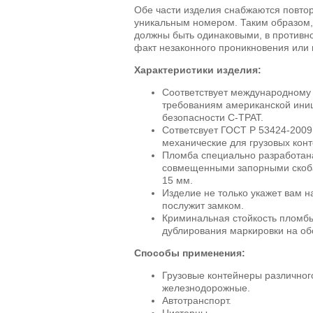
Обе части изделия снабжаются повто
уникальным номером. Таким образом,
должны быть одинаковыми, в противн
факт незаконного проникновения или
Характеристики изделия:
Соответствует международному 
требованиям американской ини
безопасности C-TPAT.
Сответсвует ГОСТ Р 53424-2009
механические для грузовых кон
Пломба специально разработан
совмещенными запорными скоба
15 мм.
Изделие не только укажет вам н
послужит замком.
Криминальная стойкость пломбы
дублирования маркировки на об
Способы применения:
Грузовые контейнеры различног
железнодорожные.
Автотранспорт.
Цистерны.