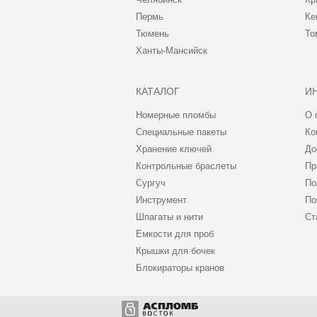
Пермь
Ке
Тюмень
То
Ханты-Мансийск
КАТАЛОГ
И
Номерные пломбы
О 
Специальные пакеты
Ко
Хранение ключей
До
Контрольные браслеты
Пр
Сургуч
По
Инструмент
По
Шпагаты и нити
Ст
Емкости для проб
Крышки для бочек
Блокираторы кранов