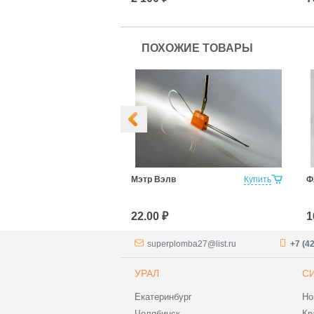
ПОХОЖИЕ ТОВАРЫ
8мм 500мм
Купить
Мэтр Вэлв
Купить
Ф
22.00 ₽
1
superplomba27@list.ru
+7 (4
УРАЛ
С
Екатеринбург
Но
Челябинск
Кр