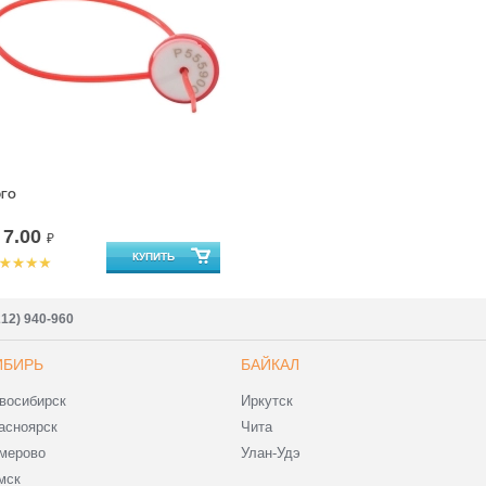
ЭГО
7.00
т
₽
212) 940-960
ИБИРЬ
БАЙКАЛ
восибирск
Иркутск
асноярск
Чита
мерово
Улан-Удэ
мск