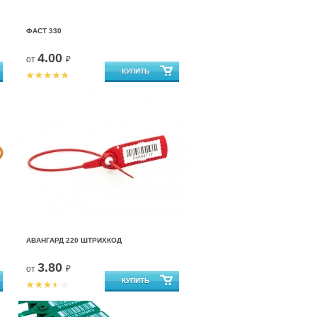
ФАСТ 330
4.00
от
₽
АВАНГАРД 220 ШТРИХКОД
3.80
от
₽