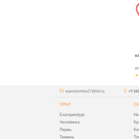
В
о
superplomba27@list.ru
+7 (4
УРАЛ
С
Екатеринбург
Но
Челябинск
Кр
Пермь
Ке
Тюмень
То