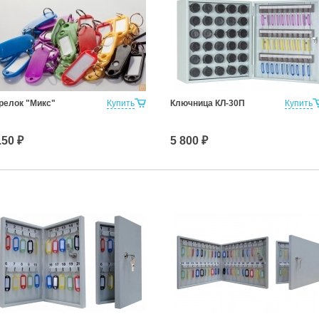
релок "Микс"
Купить
Ключница КЛ-30П
Купить
.50 ₽
5 800 ₽