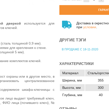
ГАРАН
Доставка в окрестн
ной дверкой
используется для
при
условии
.
ов ключей.
ДРУГИЕ ТЭГИ
(сталь толщиной 0,9 мм).
иями для крепления к стене.
В ПРОДАЖЕ С 18-11-2020
толщиной 5 мм).
ание комплектов ключей.
ХАРАКТЕРИСТИКИ
Материал
Сталь/оргсте
ост охраны или в другое место, в
Ширина, мм
355
ганизовать централизованное
Высота, мм
300
 содержимое шкафа-ключницы с
Глубина, мм
40
ное лицо выдает требуемый ключ,
я, ФИО лица (почившего ключ), №
ОТЗЫВЫ