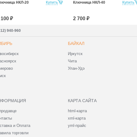
лючница НКЛ-20
Купить
Ключница НКЛ-40
Купить
 100 ₽
2 700 ₽
212) 940-960
ИБИРЬ
БАЙКАЛ
восибирск
Иркутск
асноярск
Чита
мерово
Улан-Удэ
мск
НФОРМАЦИЯ
КАРТА САЙТА
продавце
html-карта
нтакты
xml-карта
ставка и Оплата
yml-прайс
авила торговли