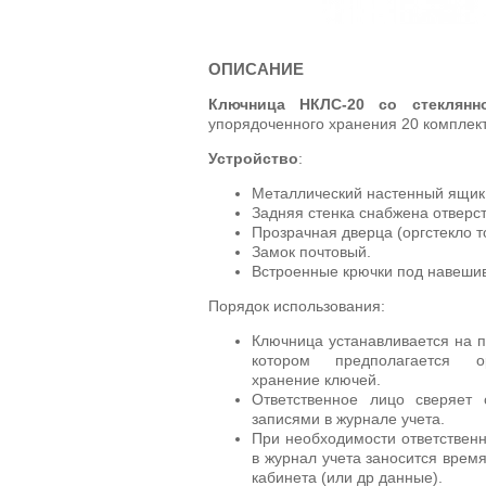
ОПИСАНИЕ
Ключница НКЛС-20 со стеклян
упорядоченного хранения 20 комплект
Устройство
:
Металлический настенный ящик 
Задняя стенка снабжена отверст
Прозрачная дверца (оргстекло 
Замок почтовый.
Встроенные крючки под навешив
Порядок использования:
Ключница устанавливается на п
котором предполагается ор
хранение ключей.
Ответственное лицо сверяет
записями в журнале учета.
При необходимости ответствен
в журнал учета заносится врем
кабинета (или др данные).