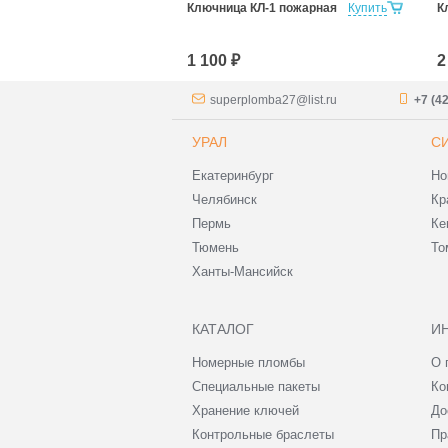
НКЛ-600
Купить
Ключница КЛ-1 пожарная
Купить
К
1 100 ₽
2
superplomba27@list.ru
+7 (4
УРАЛ
С
Екатеринбург
Но
Челябинск
Кр
Пермь
Ке
Тюмень
То
Ханты-Мансийск
КАТАЛОГ
И
Номерные пломбы
О 
Специальные пакеты
Ко
Хранение ключей
До
Контрольные браслеты
Пр