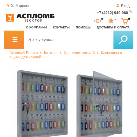
Хабаровск
Вход
+7 (4212) 940-960
За
0
0
0
о
О КОМПАНИИ
КОНТАКТЫ
ПОМОЩЬ
ДОСТАВКА И ОПЛАТА
зв
Аспломб-Восток
Каталог
Хранение ключей
Ключницы и
ящики для ключей