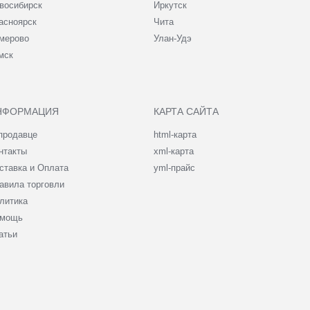
восибирск
Иркутск
асноярск
Чита
мерово
Улан-Удэ
мск
НФОРМАЦИЯ
КАРТА САЙТА
продавце
html-карта
нтакты
xml-карта
ставка и Оплата
yml-прайс
авила торговли
литика
мощь
атьи