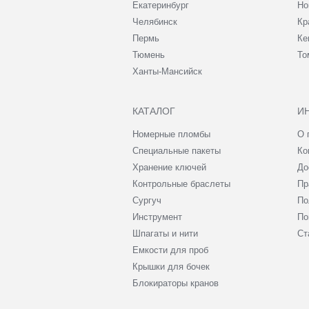
Екатеринбург
Но
Челябинск
Кр
Пермь
Ке
Тюмень
То
Ханты-Мансийск
КАТАЛОГ
И
Номерные пломбы
О 
Специальные пакеты
Ко
Хранение ключей
До
Контрольные браслеты
Пр
Сургуч
По
Инструмент
По
Шпагаты и нити
Ст
Емкости для проб
Крышки для бочек
Блокираторы кранов